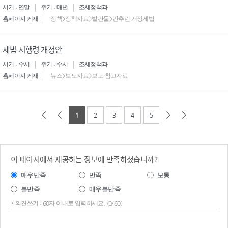
시기 : 연말
주기 : 매년
조세정책과
홈페이지 게재
정책>정책자료>발간물>간추린 개정세법
세법 시행령 개정안
시기 : 수시
주기 : 수시
조세정책과
홈페이지 게재
뉴스>보도자료>보도·참고자료
1
2
3
4
5
이 페이지에서 제공하는 정보에 만족하셨습니까?
매우만족
만족
보통
불만족
매우불만족
* 의견쓰기 : 60자 이내로 입력하세요. (0/60)
의견
쓰기