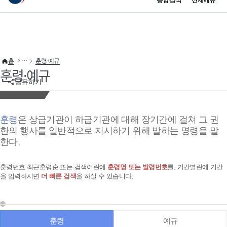
통합검색
전체메뉴
이 누리집은 대한민국 공식 전자정부 누리집입니다.
바로가기 메뉴
홈
훈령·예규
훈령·예규
공유하기
훈령
은 상급기관이 하급기관에 대해 장기간에 걸쳐 그 권
한의 행사를 일반적으로 지시하기 위해 발하는 명령을 말
한다.
훈령번호·최근훈령순 또는 검색어란에
훈령명 또는 발령번호
를, 기간별란에 기간
을 입력하시면
더 빠른 검색
을 하실 수 있습니다.
훈령
예규