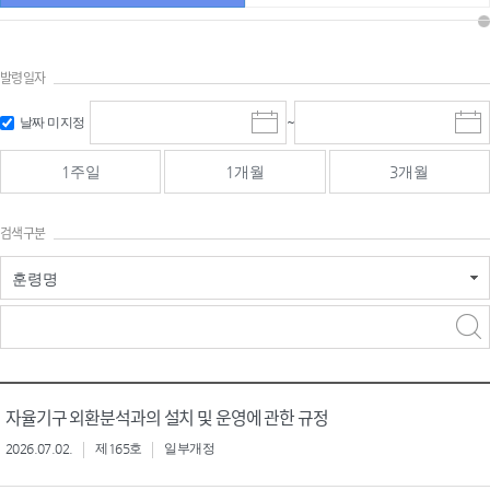
발령일자
시작일 입
마감일 입
날짜 미지정
~
시
마
력 및 선택
력 및 선택
작
감
일
일
1주일
1개월
3개월
선
선
택
택
달
달
검색구분
력
력
훈령명
검색
검색
어 입력
구분 선택
자율기구 외환분석과의 설치 및 운영에 관한 규정
2026.07.02.
제165호
일부개정