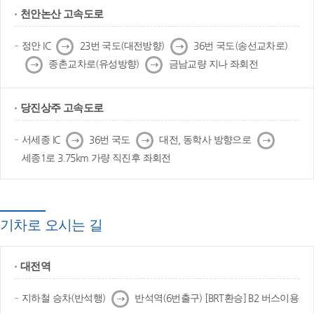
천안논산 고속도로
다
다
정안 IC
23번 국도(대전방향)
36번 국도(송선교차로)
음
음
다
다
종촌교차로(유성방향)
금남교량 지나 좌회전
음
음
당진상주 고속도로
다
다
다
서세종 IC
36번 국도
대전, 동학사 방향으로
음
음
음
세종1로 3.75km 가량 직진후 좌회전
기차로 오시는 길
대전역
다
지하철 승차(반석행)
반석역(6번출구) [BRT환승] B2 버스이용
음