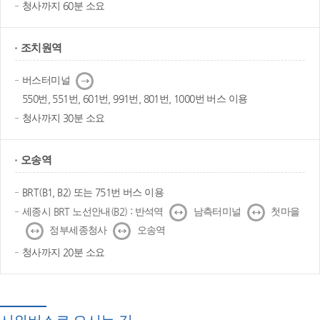
청사까지 60분 소요
조치원역
다
버스터미널
음
550번, 551번, 601번, 991번, 801번, 1000번 버스 이용
청사까지 30분 소요
오송역
BRT(B1, B2) 또는 751번 버스 이용
↔
↔
세종시 BRT 노선안내(B2) : 반석역
남측터미널
첫마을
↔
↔
정부세종청사
오송역
청사까지 20분 소요