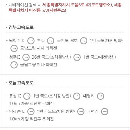
내비게이션 검색 시
세종특별자치시 도움6로 42(도로명주소), 세종
특별자치시 어진동 572(지번주소)
경부고속도로
다
다
다
남청주 IC
부강
국지도 98호
1번 국도(대전방향)
음
음
음
다
금남교량 지나 좌회전
음
다
다
청주IC
36번 국도(조치원방향)
1번 국도(대전방향)
음
음
다
금남교량 지나 좌회전
음
호남고속도로
다
다
다
유성 IC
1번 국도(조치원 방향)
대평리
음
음
음
1.0km 가량 직진후 우회전
다
다
다
남세종 IC
1번 국도(조치원 방향)
대평리
음
음
음
1.0km 가량 직진후 우회전