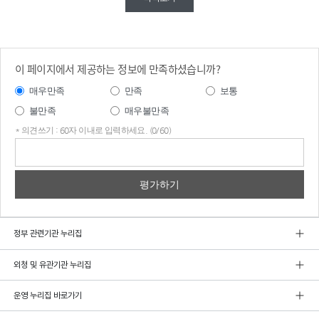
이 페이지에서 제공하는 정보에 만족하셨습니까?
매우만족
만족
보통
불만족
매우불만족
* 의견쓰기 : 60자 이내로 입력하세요. (0/60)
의견
쓰기
정부 관련기관 누리집
외청 및 유관기관 누리집
운영 누리집 바로가기