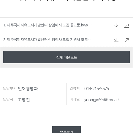
1. 제주국제자유도시개발센터 상임이사 모집 공고문.hwp
256.0 KB
2. 제주국제자유도시개발센터 상임이사 모집 지원서 및 제출서류.hwp
112.0 KB
전체 다운로드
담당부서
인재경영과
연락처
044-215-5575
담당자
고영진
이메일
youngjin55@korea.kr
목록보기