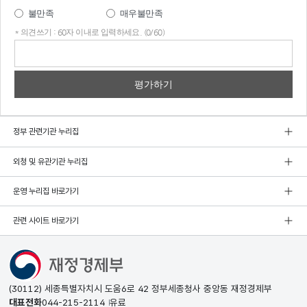
불만족
매우불만족
* 의견쓰기 : 60자 이내로 입력하세요. (0/60)
의견
쓰기
정부 관련기관 누리집
외청 및 유관기관 누리집
운영 누리집 바로가기
관련 사이트 바로가기
(30112) 세종특별자치시 도움6로 42 정부세종청사 중앙동 재정경제부
대표전화
044-215-2114
유료