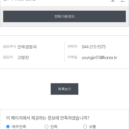
전체 다운로드
담당부서
인재경영과
연락처
044-215-5575
담당자
고영진
이메일
youngjin55@korea.kr
목록보기
이 페이지에서 제공하는 정보에 만족하셨습니까?
매우만족
만족
보통