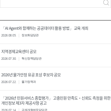
력
구분 선택
「AI Agent와 함께하는 공공데이터 활용 방법」 교육 개최
2026.08.05.
정보화담당관
지역경제교육센터 공모
2026.07.30.
혁신정책담당관
2026년 물가안정 유공 포상 후보자 공모
2026.07.22.
물가정책과
「2026년 민원서비스 종합평가」 고충민원 만족도‧신뢰도 측정을 위한
개인정보 제3자 제공사항 공고
2026.07.14.
규제개혁법무담당관