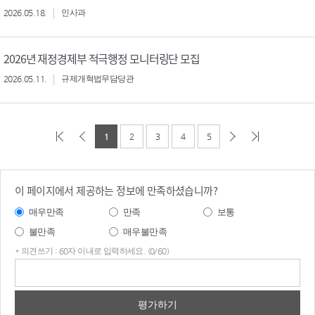
2026.05.18.
인사과
2026년 재정경제부 적극행정 모니터링단 모집
2026.05.11.
규제개혁법무담당관
1
2
3
4
5
이 페이지에서 제공하는 정보에 만족하셨습니까?
매우만족
만족
보통
불만족
매우불만족
* 의견쓰기 : 60자 이내로 입력하세요. (0/60)
의견
쓰기