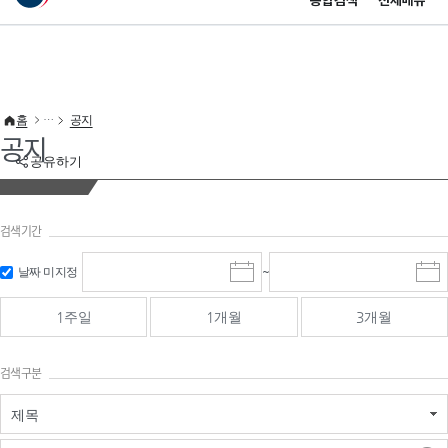
통합검색
전체메뉴
이 누리집은 대한민국 공식 전자정부 누리집입니다.
바로가기 메뉴
홈
공지
공지
공유하기
검색기간
검색
검색
날짜 미지정
~
시
종
기간 시작
기간 종료
작
료
일
일
일
일
1주일
1개월
3개월
선
선
택
택
달
달
검색구분
력
력
제목
검색구분 - 검색어 입
검색