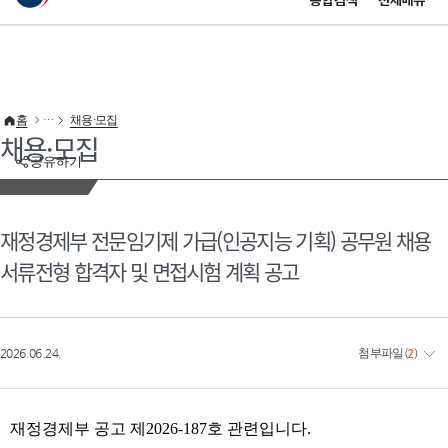
통합검색
전체메뉴
이 누리집은 대한민국 공식 전자정부 누리집입니다.
바로가기 메뉴
홈
채용·모집
채용·모집
공유하기
재정경제부 전문임기제 가급(인공지능 기획) 공무원 채용
서류전형 합격자 및 면접시험 계획 공고
2026.06.24.
첨부파일
(
2
)