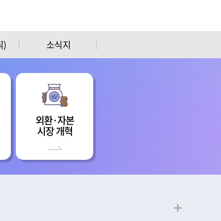
)
소식지
외환·자본
시장 개혁