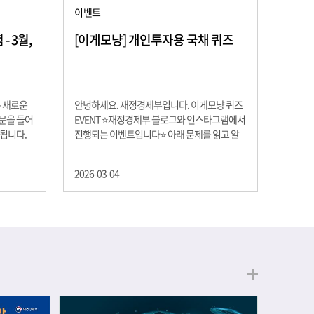
이벤트
 3월,
[이게모냥] 개인투자용 국채 퀴즈
은 새로운
안녕하세요. 재정경제부입니다. 이게모냥 퀴즈
교문을 들어
EVENT ⭐재정경제부 블로그와 인스타그램에서
 됩니다.
진행되는 이벤트입니다⭐ 아래 문제를 읽고 알
히 학년이
맞은 정답을 선택해 주세요. ❓ 문제 재정경제부
하는 첫 걸
는 금년들어 높은 청약률을 보이고 있는 개인투
2026-03-04
경제의 시
자용 국채를 3월에는 전월보다 발행규모를 100
요한 개념을
억원 확대합니다. 2026년 3월에 발행 예정인 ⎾
uman
개인투자용 국채⏌는 5년물 600억원, 10년물
, 인적자본
900억원, 20년물 300억원입니다. 그렇다면 3월
곡차곡 쌓
개인투자용 국채의 총 발행 예정 금액은 얼마일
는 전공 지
까요?? 보기 ① 1,600억원 ② 1,700억원 ③
에서 얻는
1,800억원 ④ 2,000억원 이벤트 안내 응모기간:
로 축적됩
2026년 3월 4일(수) ~ 3월 9일(월) 경품: 커피쿠
폰 (60명) 참여.......