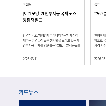
이벤트
정책
[이게모냥] 개인투자용 국채 퀴즈
"26.
당첨자 발표
안녕하세요. 재정경제부입니다 ❓ 문제 재정경
안녕하세요
제부는 금년들어 높은 청약률을 보이고 있는 개
황으로 국
인투자용 국채를 3월에는 전월보다 발행규모를
가격과 
100억원 확대합니다. 2026년 3월에 발행 예정
물가 안정
인 ⎾개인투자용 국채⏌는 5년물 600억원, 10
자 물가는
2026-03-11
2026-03
년물 900억원, 20년물 300억원입니다. 그렇다
고 추세적
면 3월 개인투자용 국채의 총 발행 예정 금액은
승 향후 
얼마일까요?? 보기 ① 1,600억원 ② 1,700억원
있는 만큼
③ 1,800억원 ④ 2,000억원 정답 : 1,800억원 참
다할 계획
여해 주신 모든 분들 감사합니다! 당첨자분들에
제유가 변
게는 지난 이벤트 블로그 게시글에 비밀댓글 혹
급 상황을
은 인스타그램 개별 DM으로 폼링크를 전달드립
정을 위해
니다.