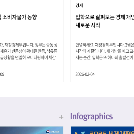
경제
2월 소비자물가 동향
입학으로 살펴보는 경제 개념 -
새로운 시작
. 재정경제부입니다. 정부는 중동 상
안녕하세요. 재정경제부입니다. 3월
제유가 변동성이 확대된 만큼, 석유류
시작의 계절입니다. 새 가방을 메고 
수급상황을 면밀히 모니터링하며 체감
서는 순간, 입학은 또 하나의 출발선이
을 위해 신속히 대응할 계획 2월 소비
설렘과 기대가 가득한 이 시기는 단순
 2.0% 상승 식료품과 에너지를 제외하
올라가는 시간이 아니라, 미래를 준비
-09
2026-03-04
 흐름을 보여주는 근원물가는 2.3% 상
음이기도 합니다. 입학이라는 순간을 
지정학적 요인, 기상여건 등 불확실성이
각으로 바라보면, 우리는 한 가지 중
, 정부는 체감물가 안정을 위해 총력을
떠올릴 수 있습니다. 바로 ‘인적자본(H
입니다. 특히, 최근 중동 상황으로 국
Capital)’입니다. 배움이 쌓이는 시간
동성이 확대된 만큼, 석유류 가격･수
학교에서의 시간은 지식과 경험을 차
 면밀히 모니터링하고 석유류 가격 안
아가는 과정입니다. 수업을 통해 배우
 신속히 대응할 방침입니다.
식, 친구들과의 협업, 다양한 활동 속
문제 해결 경험은 모두 개인의 역량으
니다. 경제학에서는 이.......